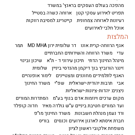
מהפכה בעולם העסקים בראנץ' במשרד
תפריט לאירוע עסקי קטן
ארוחה כשרה בסטייל
רעיונות לארוחה צמחונית
קייטרינג למסיבת רווקות
אוכל חלבי לאירועים
המלצות
אגף הרווחה-קרית אונו
דר שלומית ירון MD MHA
תמר
עדי
משרד הרווחה והשירותים החברתיים
מינהל החינוך הדתי
תיכון עירוני ד - ת"א
שיכון ובינוי
זינגר הורוביץ בוך דיקמן מהנדסי ביניין
שלומית
האגף לתלמידים מחוננים ומצטיינים
לימור אופנהיים
אבי
תרבות יהודית-ישראלית
שפ"י
משרד החינוך
ניצנים: יהדות-ציונות-ישראליות
מקום ערכים ויוזמות אדם בנוף בע"מ
הסתדרות המורים
ועד המורים חטיבת ביניים ע"ש גולדה מאיר
חדוה קופלד
ורד נעמן מנהלת חשבונות
משרד החינוך מו"פ
חברת איסתא לארגון אירועים וכנסים
בוריס
משפחת אלקובי ראשון לציון