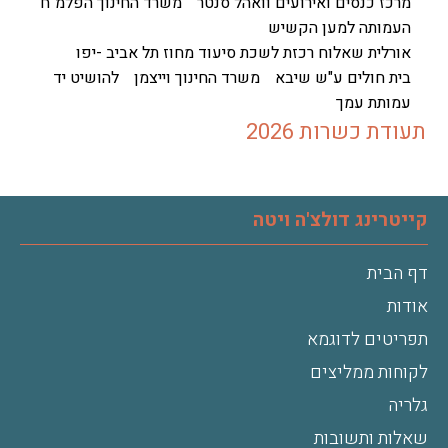
מרכז כנסים ואירועים וואהל סנטר
משרד החינוך הפלמ"ח
העמותה למען הקשיש
אורלית שאלוח רכזת לשכת סיעוד מחוז תל אביב -יפו
בית חולים ע"ש שיבא
משרד החינוך וייצמן
להושיט יד
עמותת עמך
תעודת כשרות 2026
קייטרינג דולצ'ה ויטה
דף הבית
אודות
תפריטים לדוגמא
לקוחות ממליצים
גלריה
שאלות ותשובות