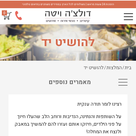
הזמנות 24 שעות מראש | משלוחים לכל הארץ במחירים משתנים בתיאום טלפוני
0
להושיט יד
בית
המלצות
להושיט יד
/
/
מאמרים נוספים
רצינו לומר תודה ענקית
על השותפות והנתינה, הנדיבות ורוחב הלב שהעלו חיוך
על פני הילדים, חיזקו אותם ועזרו להם להמשיך במאבק
ולנצח את המחלה!