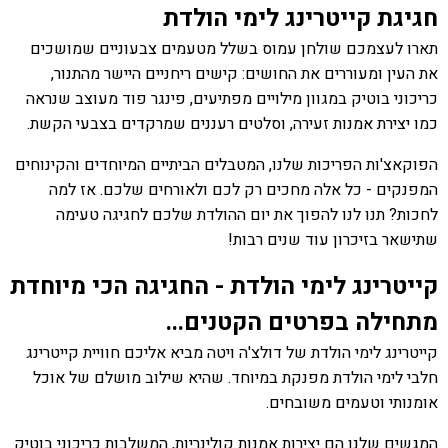
חגיגת קייטרינג לימי הולדת
תארו לעצמכם שולחן עמוס בשלל מטעמים צבעוניים שמושכים
את העין ומעוררים את החושים: קישים ריחניים היישר מהתנור,
כריכוני בוטיק במגוון מילויים מפתיעים, פינגר פוד מעוצב שנראה
כמו יצירת אמנות זעירה, וסלטים רעננים שמרקדים בצבעי הקשת.
הפוקאצ'ות הפריכות שלנו, המטבלים הביתיים המיוחדים והקינוחים
המפנקים - כל אלה מחכים רק לכם ולאורחים שלכם. אז למה
לחכות? תנו לנו להפוך את יום ההולדת שלכם לחגיגה טעימה
שתישאר בזיכרון עוד שנים רבות!
קייטרינג לימי הולדת - החגיגה הכי מיוחדת
מתחילה בפרטים הקטנים...
קייטרינג לימי הולדת של דולצ'ה ויטה מביא אליכם חוויית קייטרינג
חלבי לימי הולדת מפנקת במיוחד. שהיא שילוב מושלם של אוכל
אומנותי וטעמים משובחים.
המגשים שלנו הם יצירות אמנות קולינריות, המשלבות כריכוני בוטיק