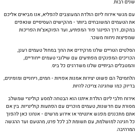
שנים רבות.
עם מגשי אירוח ליום הולדת המעוצבים להפליא, אנו מביאים אליכם
את הטעמים המשובחים ביותר - מהקישים העסיסיים שנאפים
במקום, דרך הפינגר פוד המפתיע, ועד הפוקאצ'ות הפריכות
שמפיצות ניחוח משכר.
הסלטים הטריים שלנו מרקידים את החך במחול טעמים רענן,
הכריכים המפנקים מפתיעים עם שילובי טעמים ייחודיים,
והמטבלים הביתיים שלנו משדרגים כל ביס.
הלחמים? הם פשוט יצירות אמנות אפויות - חמים, ריחניים ומזמינים,
בדיוק כמו שחגיגה צריכה להיות.
אירוח חלבי ליום הולדת איתנו הוא הבטחה למסע קולינרי שמשלב
מסורת עם חדשנות, טעמים מוכרים עם הפתעות קולינריות. בין אם
אתם מתכננים מפגש אינטימי או אירוע מרשים - אנחנו כאן להפוך
כל חגיגה למושלמת, עם תשומת לב לכל פרט, מהטעם ועד ההגשה
המרהיבה.