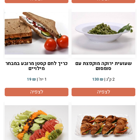
שעועית ירוקה מוקפצת עם
כריך לחם קסטן מרובע במבחר
סומסום
מילויים
2 ק"ג |
₪
130
1 יח' |
₪
19
לצפיה
לצפיה