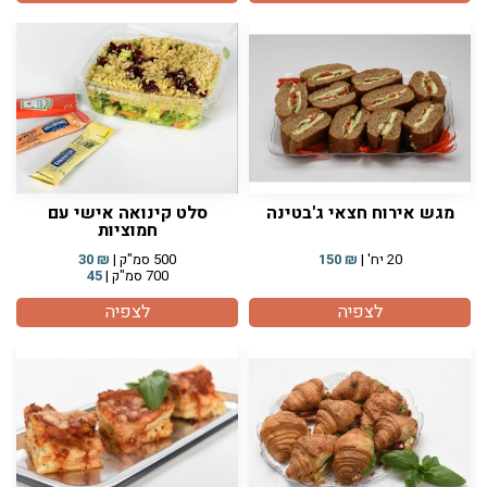
מגש אירוח חצאי ג'בטינה
סלט קינואה אישי עם
חמוציות
20 יח' |
₪
150
500 סמ"ק |
₪
30
700 סמ"ק |
45
לצפיה
לצפיה