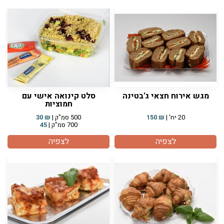
מגש אירוח חצאי ג'בטינה
סלט קינואה אישי עם
חמוציות
20 יח' |
₪
150
500 סמ"ק |
₪
30
700 סמ"ק |
45
לצפיה
לצפיה