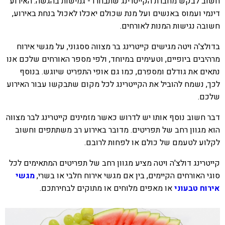
חשוב לבקש מחברת הקייטרינג שתבחרו - גמישות בהגשה. האירוע
דינמי ועמוס באנשים ועל מנת שכולם יאכלו לאכול בנחת באירוע,
חשובה נגישות המנות לאורחים.
בדולצ'ה ויטה מגישים קייטרינג בר מצווה ססגוני, על מגשי אירוח
מרהיבים ביופיים, וטעימים במיוחד, ולפי מספר האורחים שלכם אנו
נתאים את גודלם ומספרם, כמו גם אופי התפריט שיוגש. בנוסף
לכך, נשמח להוביל את הקייטרינג לכל מקום שתבקשו עבור האירוע
שלכם.
דבר חשוב נוסף אותו יש לדרוש כאשר מזמינים קייטרינג לבר מצווה
הוא מגוון רחב של תפריטים. מדובר באירוע רב משתתפים וחשוב
לקלוע לטעמם של כולם או לפחות לרובם.
קייטרינג דולצ'ה ויטה מציע מגוון רחב של תפריטים המתאימים לכל
סוגי האורחים הקיימים, בין אם מגשי אירוח חלבי או בשרי,
מגשי
אירוח טבעוני
או מאפים מלוחים או מתוקים לבחירתכם.