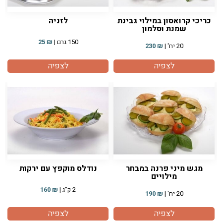
כריכי קרואסון במילוי גבינת
לזניה
שמנת וסלמון
150 גרם |
₪
25
20 יח' |
₪
230
לצפיה
לצפיה
מגש מיני פרנה במבחר
נודלס מוקפץ עם ירקות
מילויים
2 ק"ג |
₪
160
20 יח' |
₪
190
לצפיה
לצפיה