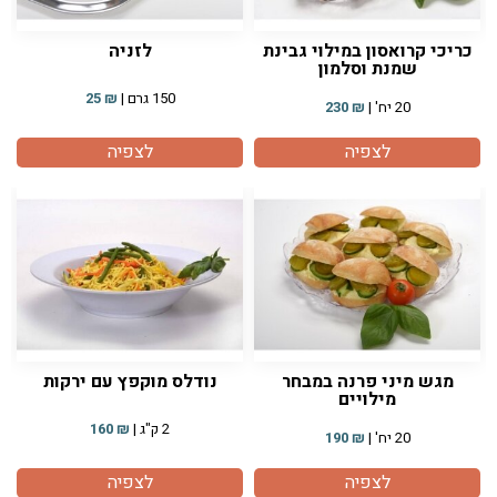
כריכי קרואסון במילוי גבינת
לזניה
שמנת וסלמון
150 גרם |
₪
25
20 יח' |
₪
230
לצפיה
לצפיה
מגש מיני פרנה במבחר
נודלס מוקפץ עם ירקות
מילויים
2 ק"ג |
₪
160
20 יח' |
₪
190
לצפיה
לצפיה