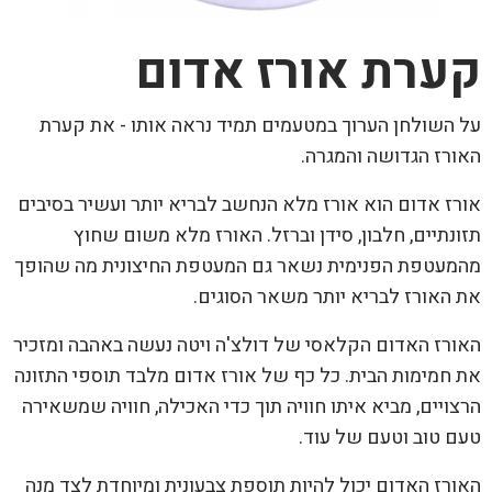
קערת אורז אדום
על השולחן הערוך במטעמים תמיד נראה אותו - את קערת
האורז הגדושה והמגרה.
אורז אדום הוא אורז מלא הנחשב לבריא יותר ועשיר בסיבים
תזונתיים, חלבון, סידן וברזל. האורז מלא משום שחוץ
מהמעטפת הפנימית נשאר גם המעטפת החיצונית מה שהופך
את האורז לבריא יותר משאר הסוגים.
האורז האדום הקלאסי של דולצ'ה ויטה נעשה באהבה ומזכיר
את חמימות הבית. כל כף של אורז אדום מלבד תוספי התזונה
הרצויים, מביא איתו חוויה תוך כדי האכילה, חוויה שמשאירה
טעם טוב וטעם של עוד.
האורז האדום יכול להיות תוספת צבעונית ומיוחדת לצד מנה