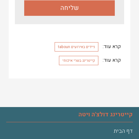
קרא עוד:
ניידים באירועים taboun
קרא עוד:
קייטרינג בשרי איכותי
קייטרינג דולצ'ה ויטה
דף הבית