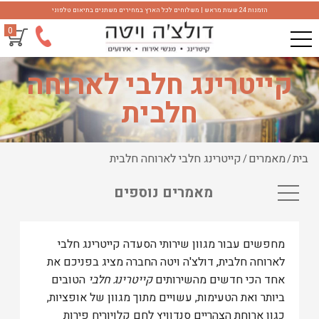
הזמנות 24 שעות מראש | משלוחים לכל הארץ במחירים משתנים בתיאום טלפוני
0
קייטרינג חלבי לארוחה
חלבית
בית
מאמרים
קייטרינג חלבי לארוחה חלבית
/
/
מאמרים נוספים
מחפשים עבור מגוון שירותי הסעדה קייטרינג חלבי
לארוחה חלבית, דולצ'ה ויטה החברה מציג בפניכם את
אחד הכי חדשים מהשירותים
קייטרינג חלבי
הטובים
ביותר ואת הטעימות, עשויים מתוך מגוון של אופציות,
כגון ארוחת הצהריים סנדוויץ לחם קלויוריח פירות