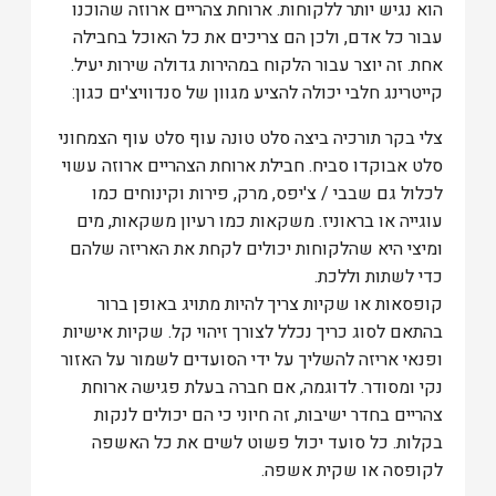
הוא נגיש יותר ללקוחות. ארוחת צהריים ארוזה שהוכנו
עבור כל אדם, ולכן הם צריכים את כל האוכל בחבילה
אחת. זה יוצר עבור הלקוח במהירות גדולה שירות יעיל.
קייטרינג חלבי יכולה להציע מגוון של סנדוויצ'ים כגון:
צלי בקר תורכיה ביצה סלט טונה עוף סלט עוף הצמחוני
סלט אבוקדו סביח. חבילת ארוחת הצהריים ארוזה עשוי
לכלול גם שבבי / צ'יפס, מרק, פירות וקינוחים כמו
עוגייה או בראוניז. משקאות כמו רעיון משקאות, מים
ומיצי היא שהלקוחות יכולים לקחת את האריזה שלהם
כדי לשתות וללכת.
קופסאות או שקיות צריך להיות מתויג באופן ברור
בהתאם לסוג כריך נכלל לצורך זיהוי קל. שקיות אישיות
ופנאי אריזה להשליך על ידי הסועדים לשמור על האזור
נקי ומסודר. לדוגמה, אם חברה בעלת פגישה ארוחת
צהריים בחדר ישיבות, זה חיוני כי הם יכולים לנקות
בקלות. כל סועד יכול פשוט לשים את כל האשפה
לקופסה או שקית אשפה.