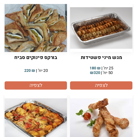
מגש מיני פשטידות
בורקס פינוקים סביח
25 יח' |
₪
180
20 יח' |
₪
220
50 יח' |
₪320
לצפיה
לצפיה