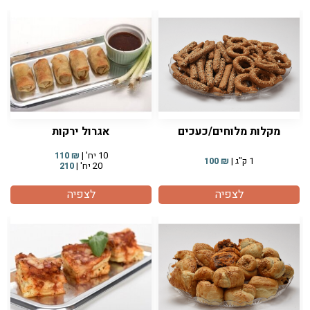
מקלות מלוחים/כעכים
אגרול ירקות
10 יח' |
₪
110
1 ק"ג |
₪
100
20 יח' |
210
לצפיה
לצפיה