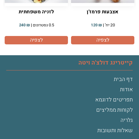
אצבעות פרמז'ן
לזניה משפחתית
20 יח' |
₪
120
0.5 גסטרונום |
₪
240
לצפיה
לצפיה
קייטרינג דולצ'ה ויטה
דף הבית
אודות
תפריטים לדוגמא
לקוחות ממליצים
גלריה
שאלות ותשובות