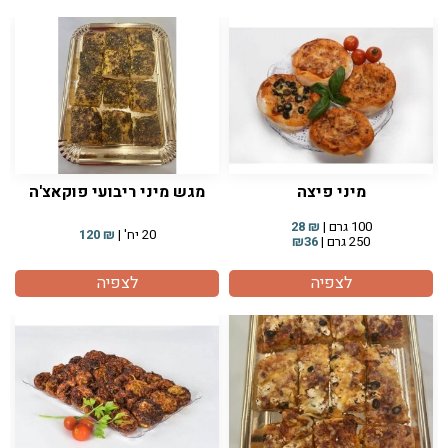
מיני פיצה
מגש מיני ריבועי פוקאצ'ה
100 גרם |
₪
28
20 יח' |
₪
120
250 גרם |
₪36
לצפיה
לצפיה