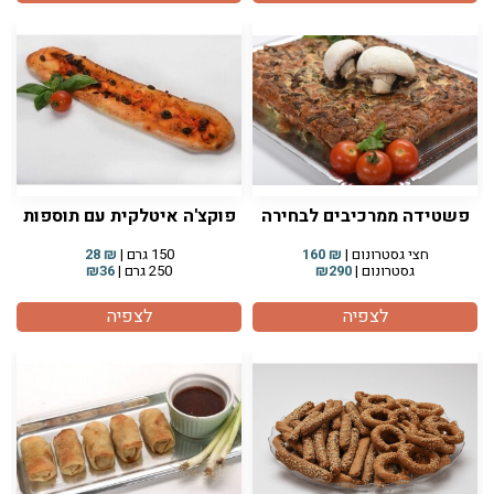
פשטידה ממרכיבים לבחירה
פוקצ'ה איטלקית עם תוספות
חצי גסטרונום |
₪
160
150 גרם |
₪
28
גסטרונום |
₪290
250 גרם |
₪36
לצפיה
לצפיה