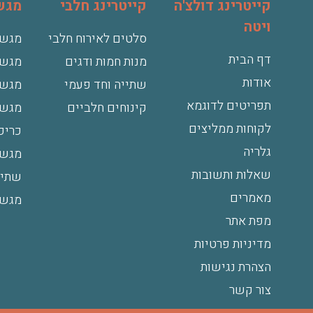
קייטרינג דולצ'ה
קייטרינג חלבי
מגשי
ויטה
סלטים לאירוח חלבי
מגשי
דף הבית
מנות חמות ודגים
מגשי
אודות
שתייה וחד פעמי
מגשי
תפריטים לדוגמא
קינוחים חלביים
מגש 
לקוחות ממליצים
כריכ
גלריה
מגשי
שאלות ותשובות
שתיי
מאמרים
מגשי
מפת אתר
מדיניות פרטיות
הצהרת נגישות
צור קשר