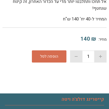
אל תחכו ותתלבטו יותר מדי עד הכדור האחרון, זה קינוח
שנחטף!
המחיר ל-40 יח' 140 ש"ח
140
₪
מחיר:
הוספה לסל
קייטרינג דולצ'ה ויטה