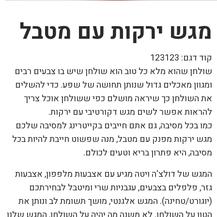
מגש ירקות עם מטבל
קוד דגם:
123123
שולחן שהוא מלא כל טוב הוא שולחן שיש בו צבעים רבים
ומגוון מאכלים גדול שנותן תחושה של שפע. כדי להשלים
את השולחן כך שיראה מושלם כפי ששולחן אוכל צריך
להראות אפשר לשים מגש דקורטיבי עם ירקות.
כמו בכל מסיבה, גם אתם חייבים בקייטרינג למסיבה שלכם
מגש ירקות מפנק עם מטבל, מנה שפשוט חייבת להיות בכל
מסיבה, היא פתרון בריא וטעים לכולם.
המגש של דולצ'ה ויטה מגיע עם אצבעות מלפפון, אצבעות
גזר, פלפלים בצבעים, עגבניות שרי ומיטבל לבחירתכם
(יוגורט/טחינה). המגש אלגנטי, מושך תשומת לב ונותן את
הטון על השולחן. לא משנה מה יהיה על השולחן, המגש שלנו