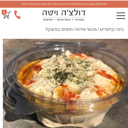
הזמנות 24 שעות מראש | משלוחים לכל הארץ במחירים משתנים בתיאום טלפוני
0
בית
קייטרינג
מגשי אירוח
חומוס במשקל
/
/
/