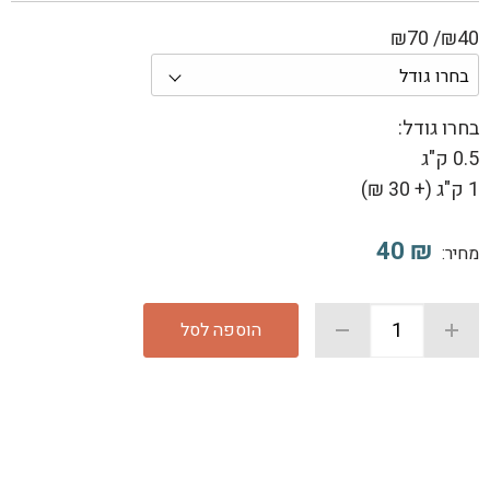
₪40/ ₪70
בחרו גודל:
0.5 ק"ג
1 ק"ג (
+
30 ₪)
40
₪
מחיר:
הוספה לסל