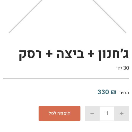
ג׳חנון + ביצה + רסק
30 יח׳
330
₪
מחיר:
הוספה לסל