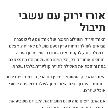
אורז ירוק עם עשבי
תיבול
האורז הירוק, השילוב המנצח של אורז עם עלי כוסברה
מביאים לשולחן ניחוח עדין וטעם מושלם לארוחה. אצלנו
בדולצ'ה ויטה, לוקחים את הכוסברה ישירות מן השדה
וחותכים אותו דק דק, וכל המנה המושלמת הזו מתפצפצת
בפה והופכת את האכילה לחוויה קולינרית בלתי נשכחת.
האורז הוא ירק שמשתלב מצוין עם הכל, הן כמנה עיקרית והן
כתוספת. היתרון שאת האורז ניתן לשלב מצוין עם כל סוגי
אוכל שתרצו.
אם אתם רוצים מנה שגם משביע את הלב וגם משביע את
הקיבה - הזמינו עכשיו את האורז הירוק.