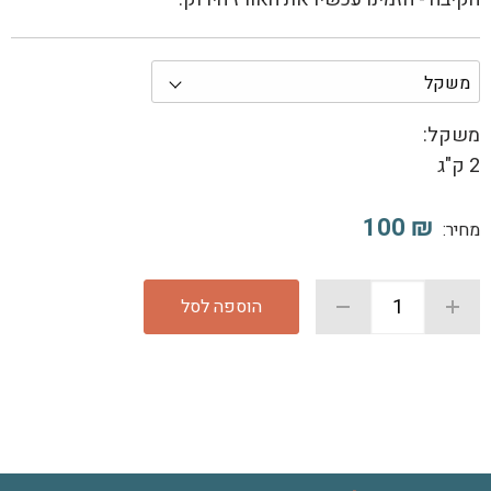
משקל:
2 ק"ג
100
₪
מחיר:
הוספה לסל